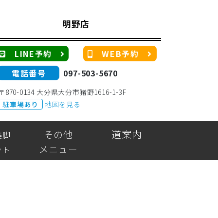
明野店
LINE予約
WEB予約
電話番号
097-503-5670
〒870-0134 大分県大分市猪野1616-1-3F
駐車場あり
地図を見る
道案内
その他
美脚
メニュー
ット