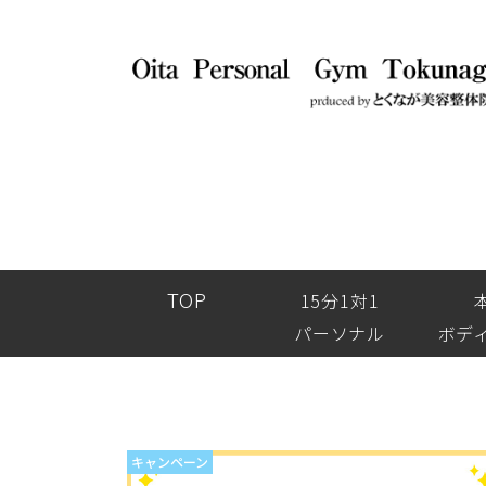
TOP
15分1対1
パーソナル
ボデ
キャンペーン