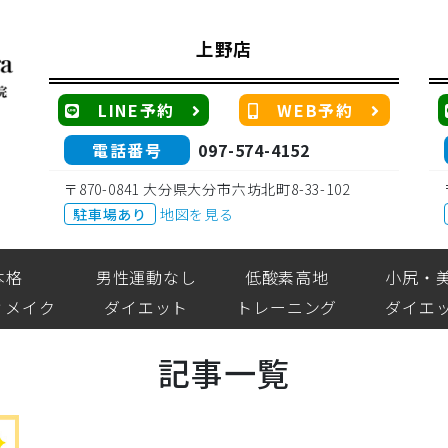
上野店
LINE予約
WEB予約
電話番号
097-574-4152
〒870-0841 大分県大分市六坊北町8-33-102
駐車場あり
地図を見る
本格
男性運動なし
低酸素高地
小尻・
ィメイク
ダイエット
トレーニング
ダイエ
記事一覧