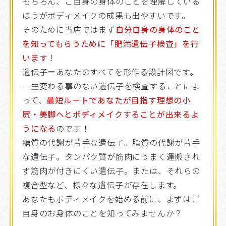
もちろん、ご自身の身体のことを理解している
ほうがボディメイクの成果も出やすいです。
そのために当店ではまず
自分自身の身体のこと
を知ってもらうために「肥満遺伝子検査」を行
います！
遺伝子＝あなたのすべてを形作る設計図です。
一生変わる事のない遺伝子を検査することによ
って、
最短ルートであなたが目指す理想の小
尻・美脚へとボディメイクすることが出来るよ
うになる
のです！
糖質の代謝が苦手な遺伝子。脂質の代謝が苦手
な遺伝子。タンパク質が筋肉にうまく運搬され
ず筋肉が付きにくい遺伝子。または、それらの
複合型など、様々な遺伝子が存在します。
あなたもボディメイクを始める前に、まずはご
自身のお身体のことを知ってみませんか？