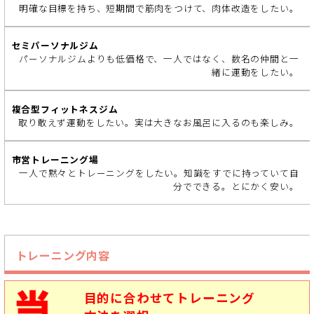
明確な目標を持ち、短期間で筋肉をつけて、肉体改造をしたい。
型
フ
ィ
パーソナルジムよりも低価格で、一人ではなく、数名の仲間と一
ッ
緒に運動をしたい。
ト
ネ
ス
取り敢えず運動をしたい。実は大きなお風呂に入るのも楽しみ。
ジ
ム
一人で黙々とトレーニングをしたい。知識をすでに持っていて自
分でできる。とにかく安い。
市
営
ト
レ
トレーニング内容
ー
ニ
ン
目的に合わせてトレーニング
グ