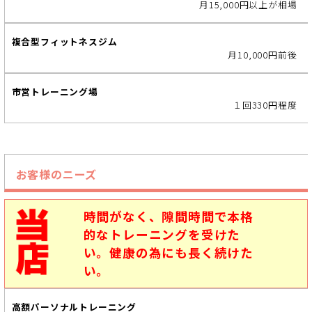
レ
月15,000円以上が相場
ー
ニ
ン
月10,000円前後
グ
１回330円程度
セ
ミ
パ
ー
お客様のニーズ
ソ
ナ
ル
時間がなく、隙間時間で本格
ジ
的なトレーニングを受けた
ム
い。健康の為にも長く続けた
い。
複
合