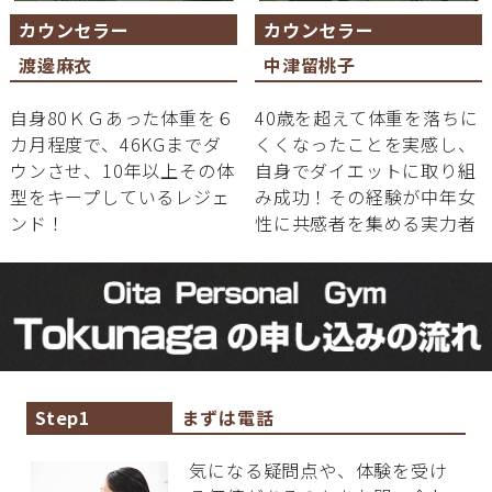
カウンセラー
カウンセラー
渡邊麻衣
中津留桃子
自身80ＫＧあった体重を６
40歳を超えて体重を落ちに
カ月程度で、46KGまでダ
くくなったことを実感し、
ウンさせ、10年以上その体
自身でダイエットに取り組
型をキープしているレジェ
み成功！その経験が中年女
ンド！
性に共感者を集める実力者
Step1
まずは電話
気になる疑問点や、体験を受け