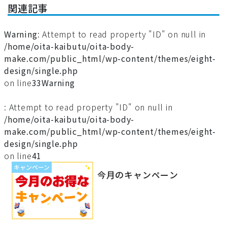
関連記事
Warning
: Attempt to read property "ID" on null in
/home/oita-kaibutu/oita-body-
make.com/public_html/wp-content/themes/eight-
design/single.php
on line
33
Warning
: Attempt to read property "ID" on null in
/home/oita-kaibutu/oita-body-
make.com/public_html/wp-content/themes/eight-
design/single.php
on line
41
キャンペーン
今月のキャンペーン