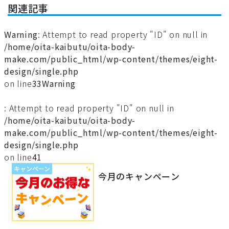
関連記事
Warning
: Attempt to read property "ID" on null in
/home/oita-kaibutu/oita-body-
make.com/public_html/wp-content/themes/eight-
design/single.php
on line
33
Warning
: Attempt to read property "ID" on null in
/home/oita-kaibutu/oita-body-
make.com/public_html/wp-content/themes/eight-
design/single.php
on line
41
キャンペーン
今月のキャンペーン