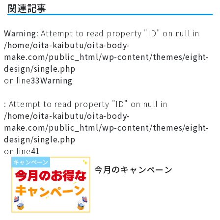
関連記事
Warning
: Attempt to read property "ID" on null in
/home/oita-kaibutu/oita-body-
make.com/public_html/wp-content/themes/eight-
design/single.php
on line
33
Warning
: Attempt to read property "ID" on null in
/home/oita-kaibutu/oita-body-
make.com/public_html/wp-content/themes/eight-
design/single.php
on line
41
キャンペーン
今月のキャンペーン