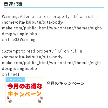
関連記事
Warning
: Attempt to read property "ID" on null in
/home/oita-kaibutu/oita-body-
make.com/public_html/wp-content/themes/eight-
design/single.php
on line
33
Warning
: Attempt to read property "ID" on null in
/home/oita-kaibutu/oita-body-
make.com/public_html/wp-content/themes/eight-
design/single.php
on line
41
キャンペーン
今月のキャンペーン