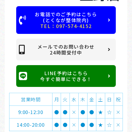
お電話でのご予約はこちら
(とくなが整体院内)
TEL：097-574-4152
メールでのお問い合わせ
24時間受付中
LINE予約はこちら
今すぐ簡単にできる！
営業時間
月
火
水
木
金
土
日
祝
9:00-12:30
●
●
×
●
●
★
☆
×
14:00-20:00
●
●
×
●
●
★
☆
×